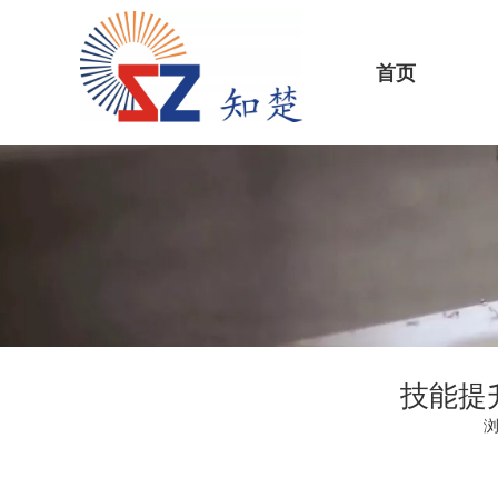
首页
技能提
["wechat","weibo","qzone","douban","email"]